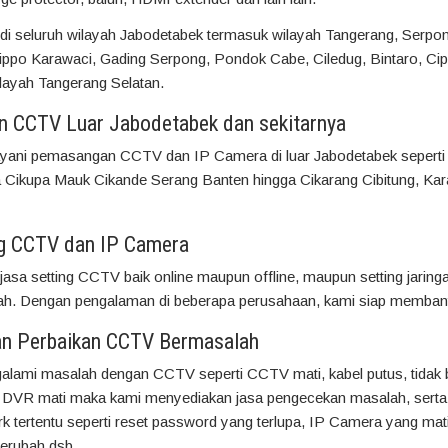
di seluruh wilayah Jabodetabek termasuk wilayah Tangerang, Serpo
ippo Karawaci, Gading Serpong, Pondok Cabe, Ciledug, Bintaro, Cip
ilayah Tangerang Selatan.
 CCTV Luar Jabodetabek dan sekitarnya
yani pemasangan CCTV dan IP Camera di luar Jabodetabek seperti
ja Cikupa Mauk Cikande Serang Banten hingga Cikarang Cibitung, Ka
ng CCTV dan IP Camera
jasa setting CCTV baik online maupun offline, maupun setting jarin
ah. Dengan pengalaman di beberapa perusahaan, kami siap memban
an Perbaikan CCTV Bermasalah
alami masalah dengan CCTV seperti CCTV mati, kabel putus, tidak 
DVR mati maka kami menyediakan jasa pengecekan masalah, serta
 tertentu seperti reset password yang terlupa, IP Camera yang mati
erubah dsb.