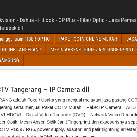
ision - Dahua - HiLook - CP Plus - Fiber Optic - Jasa Pema
etabek dll
enggunakan FIBER OPTIC
PAKET CCTV ONLINE MURAH
JASA
 ONLINE TANGERANG
MESIN ABSENSI SIDIK JARI FINGERPRINT 
 SAMSUNG
TV Tangerang – IP Camera dll
G adalah Toko / Usaha yang menjual melayani jasa pasang CCT
gerang serta menjual Paket CCTV Murah – Paket IP Camera – AHD 
TVI HDCVI – Digital Video Recorder (DVR) – Network Video Record
iber Optik, Mesin Absen Sidik Jari (Fingerprint) dan aksesorisnya sepe
CTV RG59 / RG6, power supply, adaptor, anti petir (lightning arrester)
rge protector, balun, HDMI extender dan lain lain.