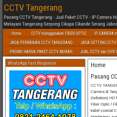
CCTV Tangerang
Pasang CCTV Tangerang - Jual Paket CCTV - IP Camera Hikv
Melayani Tangerang Serpong Cikupa Cikande Serang Jabod
Home
CCTV menggunakan FIBER OPTIC
IP CAMERA m
JASA PERBAIKAN CCTV TANGERANG
JASA SETTING CCTV
PROMO HARGA PAKET CCTV MURAH
JUAL CCTV dan DVR
WhatsApp Fast Response
Home
Pasang CC
CCTV TANGERAN
Camera di Tan
Definition) HD
Fiber Optic / F
kabel coaxial C
interferensi, su