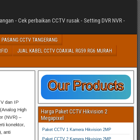
sangan - Cek perbaikan CCTV rusak - Setting DVR NVR -
 PASANG CCTV TANGERANG
RFID
JUAL KABEL CCTV COAXIAL RG59 RG6 MURAH
V dan IP
(Analog High
Harga Paket CCTV Hikvision 2
er (NVR) –
Megapixel
rti konektor,
Paket CCTV 1 Kamera Hikvision 2MP
, anti
Paket CCTV 2 Kamera Hikvision 2MP