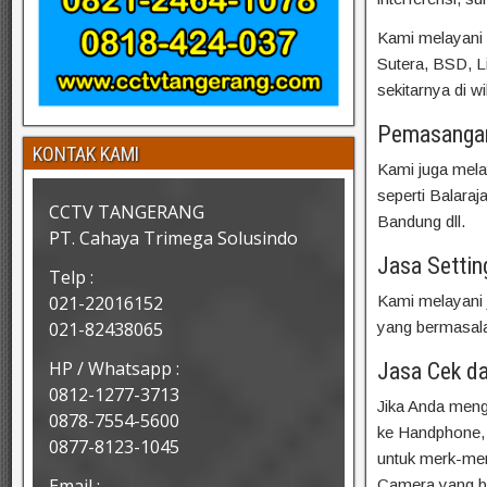
Kami melayani 
Sutera, BSD, L
sekitarnya di w
Pemasangan
KONTAK KAMI
Kami juga mela
seperti Balara
CCTV TANGERANG
Bandung dll.
PT. Cahaya Trimega Solusindo
Jasa Setti
Telp :
Kami melayani 
021-22016152
yang bermasal
021-82438065
HP / Whatsapp :
Jasa Cek d
0812-1277-3713
Jika Anda meng
0878-7554-5600
ke Handphone, 
0877-8123-1045
untuk merk-merk
Email :
Camera yang b