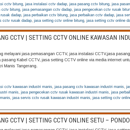
asi cctv bitung
,
jasa instalasi cctv dadap
,
jasa pasang cctv bitung
,
jasa pasan
cctv bitung
,
jasa pemasangan cctv dadap
,
jasa pengecekan cctv rusak bitu
 rusak dadap
,
jasa perbaikan cctv bitung
,
jasa perbaikan cctv dadap
,
jasa ser
is cctv rusak dadap
,
jasa setting cctv online bitung
,
jasa setting cctv online d
NG CCTV | SETTING CCTV ONLINE KAWASAN IND
 melayani jasa pemasangan CCTV, jasa instalasi CCTV,jasa pasang
sa pasang Kabel CCTV, jasa setting CCTV online via media internet unt
ri Manis Tangerang.
asi cctv kawasan industri manis
,
jasa pasang cctv kawasan industri manis
,
j
ustri manis
,
jasa pengecekan cctv rusak kawasan industri manis
,
jasa perba
 manis
,
jasa servis cctv rusak kawasan industri manis
,
jasa setting cctv onl
NG CCTV | SETTING CCTV ONLINE SETU – PONDO