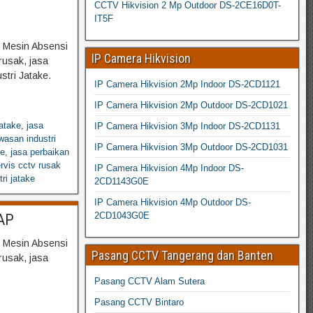
CCTV Hikvision 2 Mp Outdoor DS-2CE16D0T-
IT5F
 Mesin Absensi
IP Camera Hikvision
rusak, jasa
stri Jatake.
IP Camera Hikvision 2Mp Indoor DS-2CD1121
IP Camera Hikvision 2Mp Outdoor DS-2CD1021
atake
,
jasa
IP Camera Hikvision 3Mp Indoor DS-2CD1131
asan industri
IP Camera Hikvision 3Mp Outdoor DS-2CD1031
ke
,
jasa perbaikan
rvis cctv rusak
IP Camera Hikvision 4Mp Indoor DS-
ri jatake
2CD1143G0E
IP Camera Hikvision 4Mp Outdoor DS-
2CD1043G0E
AP
 Mesin Absensi
Pasang CCTV Tangerang dan Banten
rusak, jasa
Pasang CCTV Alam Sutera
Pasang CCTV Bintaro