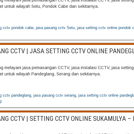
 melayani jasa pemasangan CCTV, jasa instalasi CCTV, jasa settin
net untuk wilayah Setu, Pondok Cabe dan sekitarnya.
g cctv pondok cabe
,
jasa pasang cctv Setu
,
jasa setting cctv online pondok 
NG CCTV | JASA SETTING CCTV ONLINE PANDEG
 melayani jasa pemasangan CCTV, jasa instalasi CCTV, jasa settin
net untuk wilayah Pandeglang, Serang dan sekitarnya.
g cctv pandeglang
,
jasa pasang cctv serang
,
jasa setting cctv online pandeg
g
NG CCTV | SETTING CCTV ONLINE SUKAMULYA –