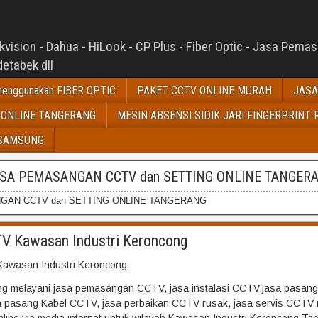
ision - Dahua - HiLook - CP Plus - Fiber Optic - Jasa Pema
etabek dll
enggunakan FIBER OPTIC
PAKET CCTV ONLINE MURAH
JASA
 ONLINE TANGERANG
MESIN ABSENSI SIDIK JARI FINGERPRINT 
 SAMSUNG
SA PEMASANGAN CCTV dan SETTING ONLINE TANGER
GAN CCTV dan SETTING ONLINE TANGERANG
V Kawasan Industri Keroncong
awasan Industri Keroncong
 melayani jasa pemasangan CCTV, jasa instalasi CCTV,jasa pasang
sa pasang Kabel CCTV, jasa perbaikan CCTV rusak, jasa servis CCTV 