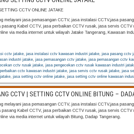
SETTING CCTV ONLINE JATAKE
 melayani jasa pemasangan CCTV, jasa instalasi CCTV,jasa pasang
sa pasang Kabel CCTV, jasa perbaikan CCTV rusak, jasa servis CCTV 
line via media internet untuk wilayah Jatake Tangerang, Kawasan Indu
asi cctv jatake
,
jasa instalasi cctv kawasan industri jatake
,
jasa pasang cctv j
san industri jatake
,
jasa pemasangan cctv jatake
,
jasa pemasangan cctv kaw
ecekan cctv rusak jatake
,
jasa pengecekan cctv rusak kawasan industri jata
 perbaikan cctv kawasan industri jatake
,
jasa servis cctv rusak jatake
,
jasa se
jatake
,
jasa setting cctv online jatake
,
jasa setting cctv online kawasan indust
NG CCTV | SETTING CCTV ONLINE BITUNG – DAD
 melayani jasa pemasangan CCTV, jasa instalasi CCTV,jasa pasang
sa pasang Kabel CCTV, jasa perbaikan CCTV rusak, jasa servis CCTV 
line via media internet untuk wilayah Bitung, Dadap Tangerang.