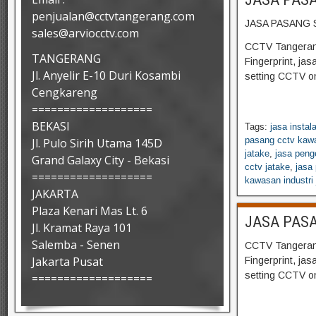
penjualan@cctvtangerang.com
JASA PASANG 
sales@arviocctv.com
CCTV Tangerang
TANGERANG
Fingerprint, ja
Jl. Anyelir E-10 Duri Kosambi
setting CCTV on
Cengkareng
===================
BEKASI
Tags:
jasa instal
pasang cctv kawa
Jl. Pulo Sirih Utama 145D
jatake
,
jasa peng
Grand Galaxy City - Bekasi
cctv jatake
,
jasa
===================
kawasan industri 
JAKARTA
Plaza Kenari Mas Lt. 6
JASA PASA
Jl. Kramat Raya 101
Salemba - Senen
CCTV Tangerang
Jakarta Pusat
Fingerprint, ja
setting CCTV on
===================