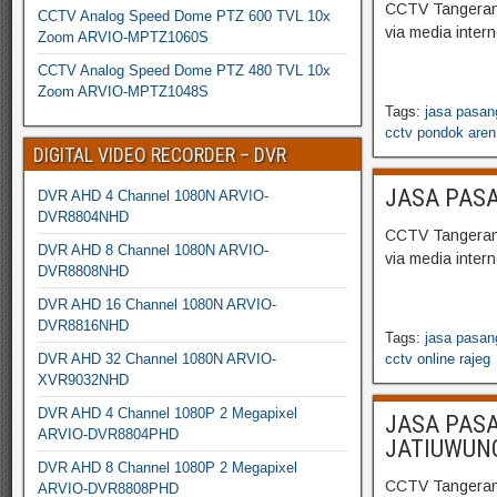
CCTV Tangerang
CCTV Analog Speed Dome PTZ 600 TVL 10x
via media inter
Zoom ARVIO-MPTZ1060S
CCTV Analog Speed Dome PTZ 480 TVL 10x
Zoom ARVIO-MPTZ1048S
Tags:
jasa pasan
cctv pondok aren
DIGITAL VIDEO RECORDER – DVR
JASA PASA
DVR AHD 4 Channel 1080N ARVIO-
DVR8804NHD
CCTV Tangerang
DVR AHD 8 Channel 1080N ARVIO-
via media inter
DVR8808NHD
DVR AHD 16 Channel 1080N ARVIO-
DVR8816NHD
Tags:
jasa pasan
DVR AHD 32 Channel 1080N ARVIO-
cctv online rajeg
XVR9032NHD
DVR AHD 4 Channel 1080P 2 Megapixel
JASA PASA
ARVIO-DVR8804PHD
JATIUWUN
DVR AHD 8 Channel 1080P 2 Megapixel
CCTV Tangerang
ARVIO-DVR8808PHD