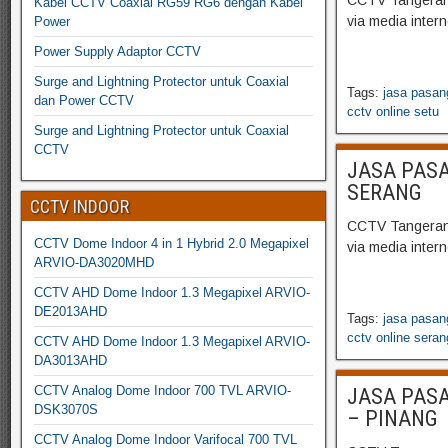
CCTV Tangerang
Kabel CCTV Coaxial RG59 RG6 dengan Kabel
via media inter
Power
Power Supply Adaptor CCTV
Surge and Lightning Protector untuk Coaxial
Tags:
jasa pasan
dan Power CCTV
cctv online setu
Surge and Lightning Protector untuk Coaxial
CCTV
JASA PASA
SERANG
CCTV INDOOR
CCTV Tangerang
CCTV Dome Indoor 4 in 1 Hybrid 2.0 Megapixel
via media inter
ARVIO-DA3020MHD
CCTV AHD Dome Indoor 1.3 Megapixel ARVIO-
DE2013AHD
Tags:
jasa pasan
cctv online seran
CCTV AHD Dome Indoor 1.3 Megapixel ARVIO-
DA3013AHD
CCTV Analog Dome Indoor 700 TVL ARVIO-
JASA PASA
DSK3070S
– PINANG
CCTV Analog Dome Indoor Varifocal 700 TVL