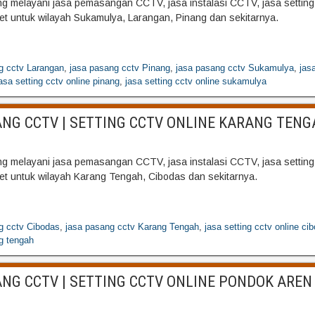
 melayani jasa pemasangan CCTV, jasa instalasi CCTV, jasa settin
net untuk wilayah Sukamulya, Larangan, Pinang dan sekitarnya.
g cctv Larangan
,
jasa pasang cctv Pinang
,
jasa pasang cctv Sukamulya
,
jas
asa setting cctv online pinang
,
jasa setting cctv online sukamulya
NG CCTV | SETTING CCTV ONLINE KARANG TENG
 melayani jasa pemasangan CCTV, jasa instalasi CCTV, jasa settin
net untuk wilayah Karang Tengah, Cibodas dan sekitarnya.
g cctv Cibodas
,
jasa pasang cctv Karang Tengah
,
jasa setting cctv online ci
g tengah
NG CCTV | SETTING CCTV ONLINE PONDOK AREN