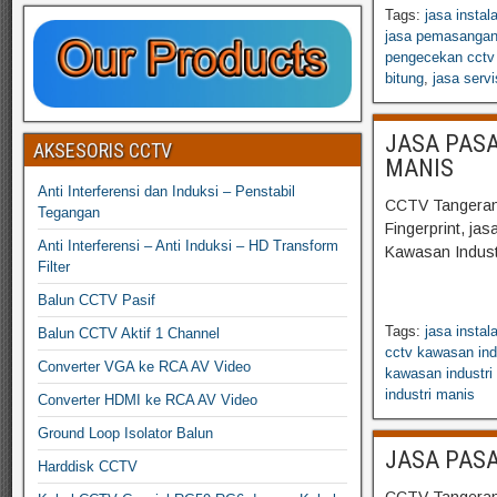
Tags:
jasa instal
jasa pemasangan 
pengecekan cctv
bitung
,
jasa serv
JASA PASA
AKSESORIS CCTV
MANIS
Anti Interferensi dan Induksi – Penstabil
CCTV Tangerang
Tegangan
Fingerprint, ja
Anti Interferensi – Anti Induksi – HD Transform
Kawasan Indust
Filter
Balun CCTV Pasif
Tags:
jasa instal
Balun CCTV Aktif 1 Channel
cctv kawasan ind
Converter VGA ke RCA AV Video
kawasan industri
industri manis
Converter HDMI ke RCA AV Video
Ground Loop Isolator Balun
JASA PASA
Harddisk CCTV