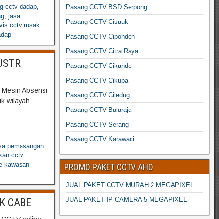
g cctv dadap
,
Pasang CCTV BSD Serpong
ng
,
jasa
Pasang CCTV Cisauk
vis cctv rusak
adap
Pasang CCTV Cipondoh
Pasang CCTV Citra Raya
USTRI
Pasang CCTV Cikande
Pasang CCTV Cikupa
 Mesin Absensi
Pasang CCTV Ciledug
uk wilayah
Pasang CCTV Balaraja
Pasang CCTV Serang
Pasang CCTV Karawaci
asa pemasangan
ikan cctv
ine kawasan
PROMO PAKET CCTV AHD
JUAL PAKET CCTV MURAH 2 MEGAPIXEL
JUAL PAKET IP CAMERA 5 MEGAPIXEL
K CABE