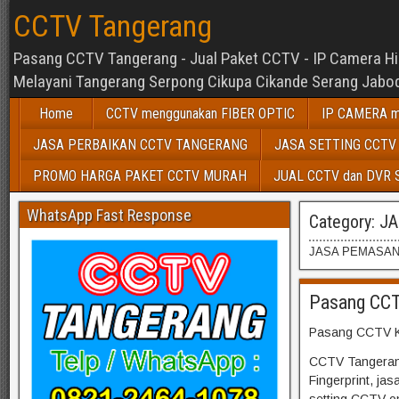
CCTV Tangerang
Pasang CCTV Tangerang - Jual Paket CCTV - IP Camera Hikv
Melayani Tangerang Serpong Cikupa Cikande Serang Jabod
Home
CCTV menggunakan FIBER OPTIC
IP CAMERA m
JASA PERBAIKAN CCTV TANGERANG
JASA SETTING CCTV
PROMO HARGA PAKET CCTV MURAH
JUAL CCTV dan DVR
WhatsApp Fast Response
Category:
JA
JASA PEMASAN
Pasang CCT
Pasang CCTV K
CCTV Tangerang
Fingerprint, ja