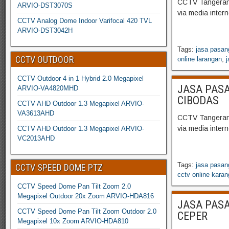
CCTV Tangerang
ARVIO-DST3070S
via media inter
CCTV Analog Dome Indoor Varifocal 420 TVL
ARVIO-DST3042H
Tags:
jasa pasan
CCTV OUTDOOR
online larangan
,
j
CCTV Outdoor 4 in 1 Hybrid 2.0 Megapixel
JASA PASA
ARVIO-VA4820MHD
CIBODAS
CCTV AHD Outdoor 1.3 Megapixel ARVIO-
VA3613AHD
CCTV Tangerang
via media inter
CCTV AHD Outdoor 1.3 Megapixel ARVIO-
VC2013AHD
Tags:
jasa pasan
CCTV SPEED DOME PTZ
cctv online karan
CCTV Speed Dome Pan Tilt Zoom 2.0
Megapixel Outdoor 20x Zoom ARVIO-HDA816
JASA PASA
CCTV Speed Dome Pan Tilt Zoom Outdoor 2.0
CEPER
Megapixel 10x Zoom ARVIO-HDA810