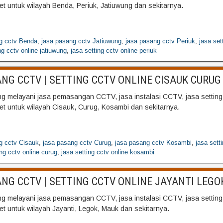
net untuk wilayah Benda, Periuk, Jatiuwung dan sekitarnya.
g cctv Benda
,
jasa pasang cctv Jatiuwung
,
jasa pasang cctv Periuk
,
jasa set
ng cctv online jatiuwung
,
jasa setting cctv online periuk
NG CCTV | SETTING CCTV ONLINE CISAUK CURUG
 melayani jasa pemasangan CCTV, jasa instalasi CCTV, jasa settin
net untuk wilayah Cisauk, Curug, Kosambi dan sekitarnya.
g cctv Cisauk
,
jasa pasang cctv Curug
,
jasa pasang cctv Kosambi
,
jasa sett
ing cctv online curug
,
jasa setting cctv online kosambi
NG CCTV | SETTING CCTV ONLINE JAYANTI LEG
 melayani jasa pemasangan CCTV, jasa instalasi CCTV, jasa settin
net untuk wilayah Jayanti, Legok, Mauk dan sekitarnya.