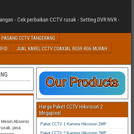
sangan - Cek perbaikan CCTV rusak - Setting DVR NVR -
 PASANG CCTV TANGERANG
RFID
JUAL KABEL CCTV COAXIAL RG59 RG6 MURAH
ANG
Harga Paket CCTV Hikvision 2
Megapixel
 Mesin Absensi
Paket CCTV 1 Kamera Hikvision 2MP
rusak, jasa
Paket CCTV 2 Kamera Hikvision 2MP