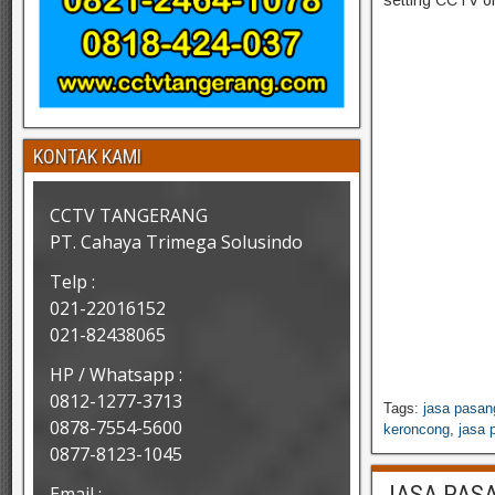
setting CCTV on
KONTAK KAMI
CCTV TANGERANG
PT. Cahaya Trimega Solusindo
Telp :
021-22016152
021-82438065
HP / Whatsapp :
0812-1277-3713
Tags:
jasa pasan
0878-7554-5600
keroncong
,
jasa 
0877-8123-1045
JASA PASA
Email :