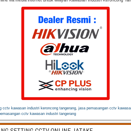
line via media internet untuk wilayah Kawasan Industri Keroncong Ta
g cctv kawasan industri keroncong tangerang
,
jasa pemasangan cctv kawasan
pemasangan cctv kawasan industri tangerang
NG SETTING CCTV ONLINE JATAKE